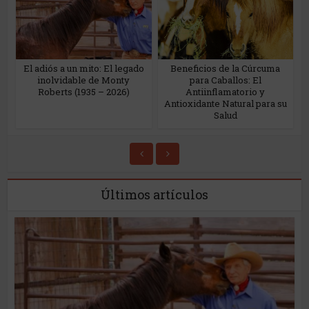
El adiós a un mito: El legado
Beneficios de la Cúrcuma
un
inolvidable de Monty
para Caballos: El
r
Roberts (1935 – 2026)
Antiinflamatorio y
Antioxidante Natural para su
Salud
Últimos artículos