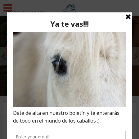
Política de Cookies
Esta página utiliza cookies y otras tecnologías para que
podamos mejorar su experiencia en nuestros sitios:
Más
información.
Actualidad Equitación
Acepto
Quién es quién en la
Doma Natural: Guía
Completa de Referentes,
Historia y Metodologías
1 día ago
Los caballos