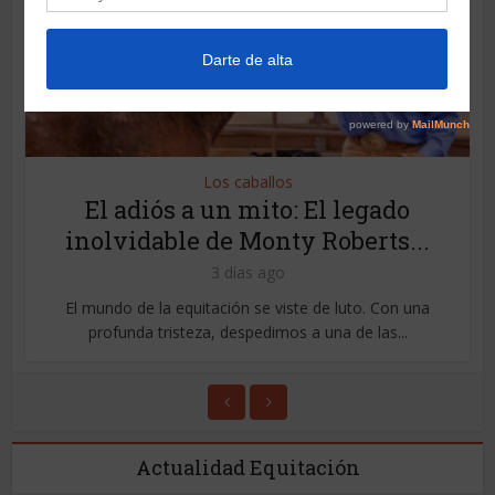
Los caballos
El adiós a un mito: El legado
inolvidable de Monty Roberts...
3 días ago
El mundo de la equitación se viste de luto. Con una
profunda tristeza, despedimos a una de las...
Actualidad Equitación