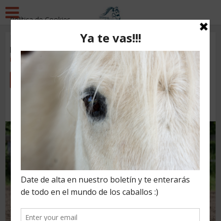
Política de Cookies
Esta página utiliza cookies y otras tecnologías para que
Otros
podamos mejorar su experiencia en nuestros sitios:
Más
¿Por qué es importante estar
información.
federado en equitación?
Acepto
6 años ago
Añadir Comentario
por
trancoatranco
3.719 vistas