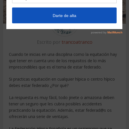
Escrito por
trancoatranco
Cuando te inicias en una disciplina como la equitación hay
que tener en cuenta uno de los requisitos de lo más
imprescindibles que es el tema de estar federado.
Si practicas equitación en cualquier hípica o centro hípico
debes estar federado ¿Por qué?
La respuesta es muy fácil, todo jinete o amazona deben
tener un seguro que les cubra posibles accidentes
practicando la equitación. Además, estar federad@s os
ofrecerán una serie de ventajas.
La Federación Hípica Española es un organismo que se